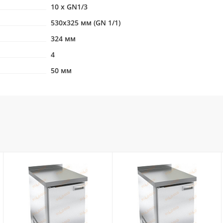
10 x GN1/3
530х325 мм (GN 1/1)
324 мм
4
50 мм