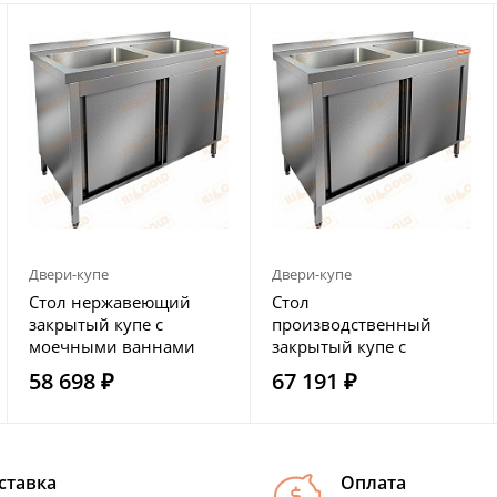
Двери-купе
Двери-купе
Стол нержавеющий
Стол
закрытый купе с
производственный
моечными ваннами
закрытый купе с
HICOLD НСЗК2М-10/6Б
моечными ваннами
58 698 ₽
67 191 ₽
HICOLD НСЗК2М-12/7Б
ставка
Оплата