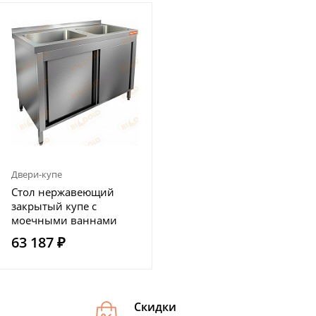
Двери-купе
Стол нержавеющий
закрытый купе с
моечными ваннами
HICOLD НСЗК2М-12/6Б
63 187 ₽
Скидки