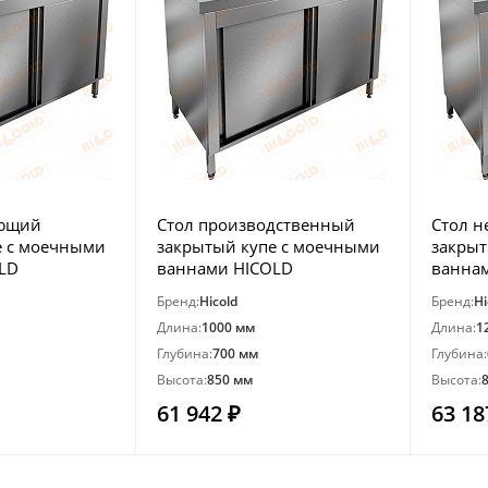
еющий
Стол производственный
Стол 
е с моечными
закрытый купе с моечными
закрыт
LD
ваннами HICOLD
ванна
НСЗК2М-10/7Б
НСЗК2
Бренд:
Hicold
Бренд:
Hi
Длина:
1000 мм
Длина:
1
Глубина:
700 мм
Глубина:
Высота:
850 мм
Высота:
61 942 ₽
63 18