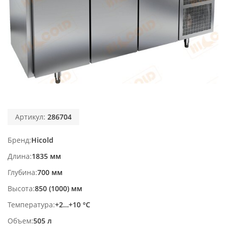
Артикул:
286704
Бренд
Hicold
Длина
1835 мм
Глубина
700 мм
Высота
850 (1000) мм
Температура
+2…+10 °С
Объем
505 л