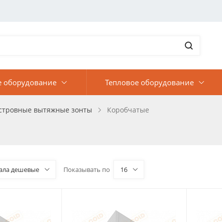
е оборудование
Тепловое оборудование
стровные вытяжные зонты
Коробчатые
ала дешевые
Показывать по
16