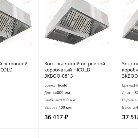
й островной
Зонт вытяжной островной
Зонт в
ICOLD
коробчатый HICOLD
короб
ЗКВОО-0813
ЗКВОО
Бренд:
Hicold
Бренд:
Hi
Длина:
800 мм
Длина:
8
Глубина:
1300 мм
Глубина:
Высота:
400 мм
Высота:
36 417 ₽
37 51