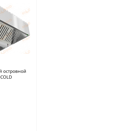
й островной
ICOLD