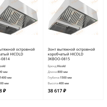
ытяжной островной
Зонт вытяжной островной
чатый HICOLD
коробчатый HICOLD
-0814
ЗКВОО-0815
cold
Бренд:
Hicold
00 мм
Длина:
800 мм
1400 мм
Глубина:
1500 мм
400 мм
Высота:
400 мм
8 ₽
38 617 ₽