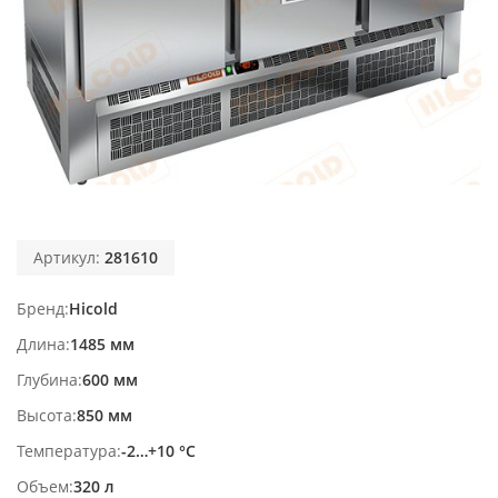
Артикул:
281610
Бренд
Hicold
Длина
1485 мм
Глубина
600 мм
Высота
850 мм
Температура
-2…+10 °С
Объем
320 л