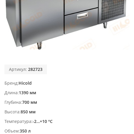
Артикул:
282723
Бренд
Hicold
Длина
1390 мм
Глубина
700 мм
Высота
850 мм
Температура
-2…+10 °С
Объем
350 л