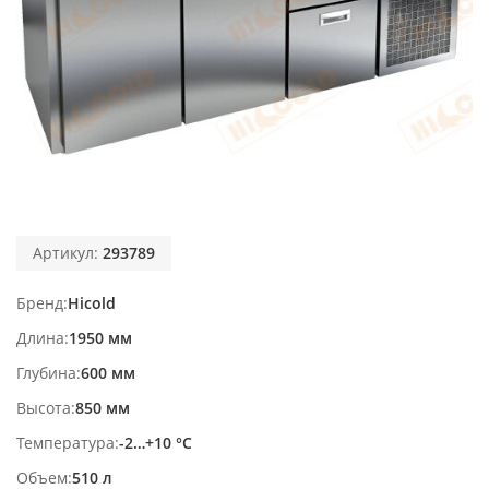
Артикул:
293789
Бренд
Hicold
Длина
1950 мм
Глубина
600 мм
Высота
850 мм
Температура
-2…+10 °С
Объем
510 л