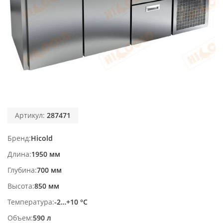
Артикул:
287471
Бренд
Hicold
Длина
1950 мм
Глубина
700 мм
Высота
850 мм
Температура
-2…+10 °С
Объем
590 л