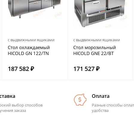
с выдвижными ящиками
с выдвижными ящиками
Стол охлаждаемый
Стол морозильный
HICOLD GN 122/TN
HICOLD GNE 22/BT
187 582 ₽
171 527 ₽
ставка
Оплата
окий выбор способов
Разные способы опла
учения заказа
удобства