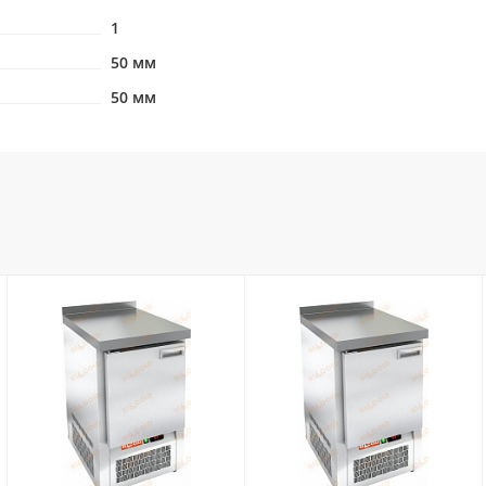
1
50 мм
50 мм