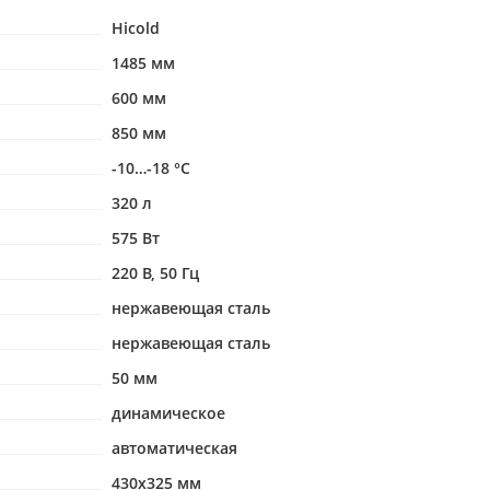
Hicold
1485 мм
600 мм
850 мм
-10…-18 °С
320 л
575 Вт
220 В, 50 Гц
нержавеющая сталь
нержавеющая сталь
50 мм
динамическое
автоматическая
430х325 мм