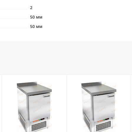
2
50 мм
50 мм