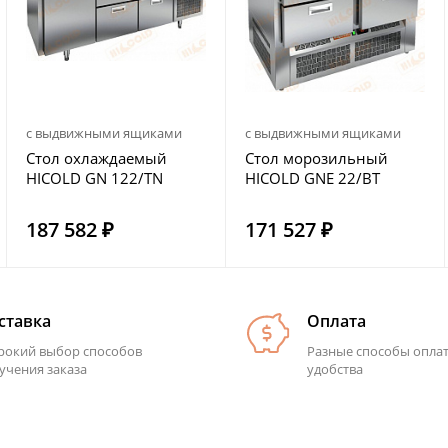
с выдвижными ящиками
с выдвижными ящиками
Стол охлаждаемый
Стол морозильный
HICOLD GN 122/TN
HICOLD GNE 22/BT
187 582 ₽
171 527 ₽
ставка
Оплата
окий выбор способов
Разные способы опла
учения заказа
удобства