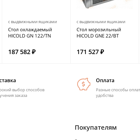
с выдвижными ящиками
с выдвижными ящиками
Стол охлаждаемый
Стол морозильный
HICOLD GN 122/TN
HICOLD GNE 22/BT
187 582 ₽
171 527 ₽
ставка
Оплата
окий выбор способов
Разные способы опла
учения заказа
удобства
Покупателям