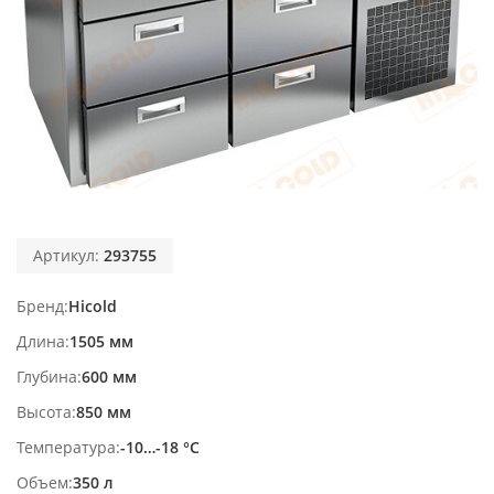
Артикул:
293755
Бренд
Hicold
Длина
1505 мм
Глубина
600 мм
Высота
850 мм
Температура
-10…-18 °С
Объем
350 л