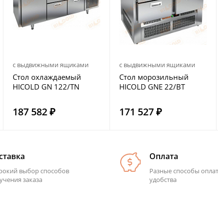
с выдвижными ящиками
с выдвижными ящиками
Стол охлаждаемый
Стол морозильный
HICOLD GN 122/TN
HICOLD GNE 22/BT
187 582 ₽
171 527 ₽
ставка
Оплата
окий выбор способов
Разные способы опла
учения заказа
удобства