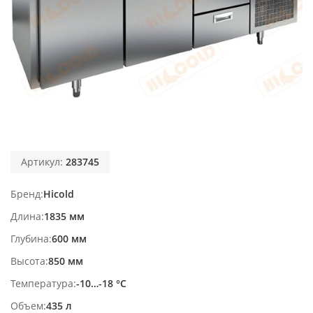
Артикул:
283745
Бренд
Hicold
Длина
1835 мм
Глубина
600 мм
Высота
850 мм
Температура
-10…-18 °С
Объем
435 л