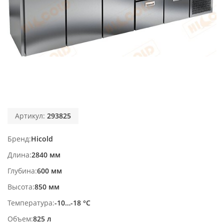
Артикул:
293825
Бренд
Hicold
Длина
2840 мм
Глубина
600 мм
Высота
850 мм
Температура
-10…-18 °С
Объем
825 л