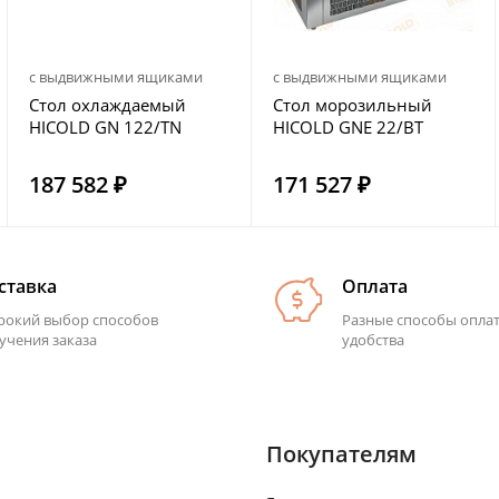
с выдвижными ящиками
с выдвижными ящиками
Стол охлаждаемый
Стол морозильный
HICOLD GN 122/TN
HICOLD GNE 22/BT
187 582 ₽
171 527 ₽
ставка
Оплата
окий выбор способов
Разные способы опла
учения заказа
удобства
Покупателям