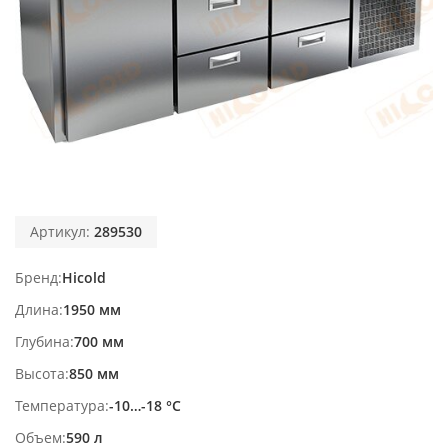
Артикул:
289530
Бренд
Hicold
Длина
1950 мм
Глубина
700 мм
Высота
850 мм
Температура
-10…-18 °С
Объем
590 л