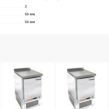
2
50 мм
50 мм