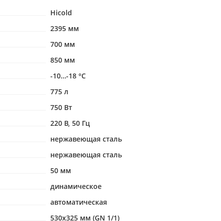
Hicold
2395 мм
700 мм
850 мм
-10…-18 °С
775 л
750 Вт
220 В, 50 Гц
нержавеющая сталь
нержавеющая сталь
50 мм
динамическое
автоматическая
530х325 мм (GN 1/1)