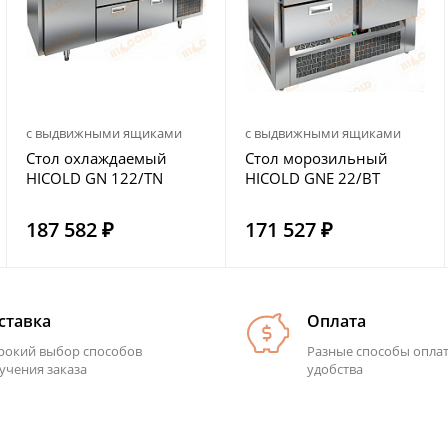
с выдвижными ящиками
с выдвижными ящиками
Стол охлаждаемый
Стол морозильный
HICOLD GN 122/TN
HICOLD GNE 22/BT
187 582 ₽
171 527 ₽
ставка
Оплата
окий выбор способов
Разные способы опла
учения заказа
удобства