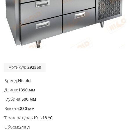
Артикул:
292559
Бренд
Hicold
Длина
1390 мм
Глубина
500 мм
Высота
850 мм
Температура
-10…-18 °С
Объем
240 л