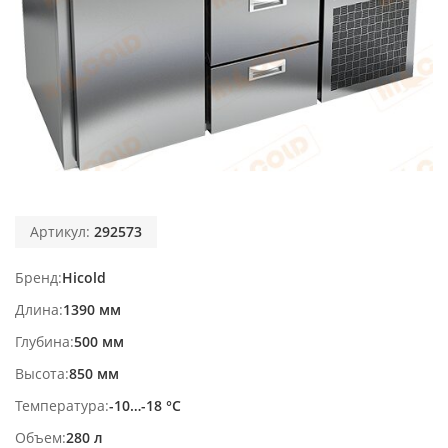
Артикул:
292573
Бренд
Hicold
Длина
1390 мм
Глубина
500 мм
Высота
850 мм
Температура
-10…-18 °С
Объем
280 л