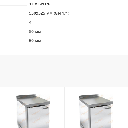
11 x GN1/6
530х325 мм (GN 1/1)
4
50 мм
50 мм