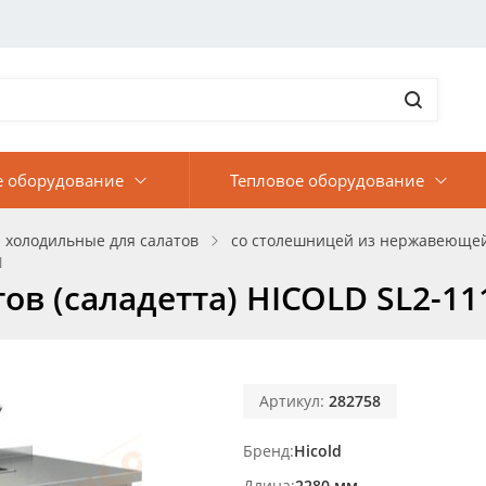
е оборудование
Тепловое оборудование
 холодильные для салатов
со столешницей из нержавеющей
N
ов (саладетта) HICOLD SL2-1
Артикул:
282758
Бренд
Hicold
Длина
2280 мм