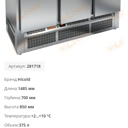
Артикул:
281718
Бренд
Hicold
Длина
1485 мм
Глубина
700 мм
Высота
850 мм
Температура
+2…+10 °С
Объем
375 л