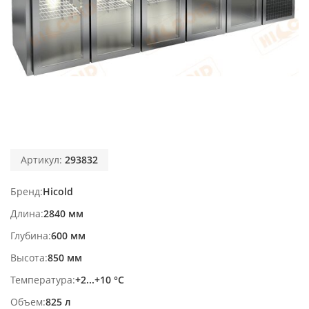
Артикул:
293832
Бренд
Hicold
Длина
2840 мм
Глубина
600 мм
Высота
850 мм
Температура
+2...+10 °С
Объем
825 л