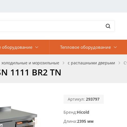
е оборудование
Тепловое оборудование
 холодильные и морозильные
с распашными дверьми
С
N 1111 BR2 TN
Артикул:
293797
Бренд
Hicold
Длина
2395 мм