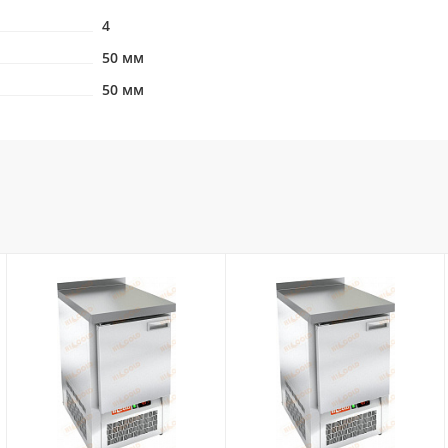
4
50 мм
50 мм