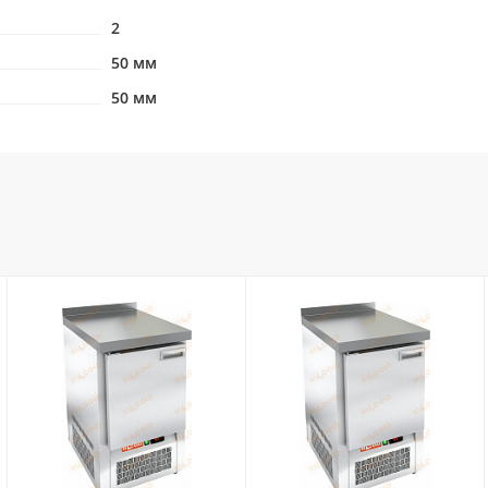
2
50 мм
50 мм