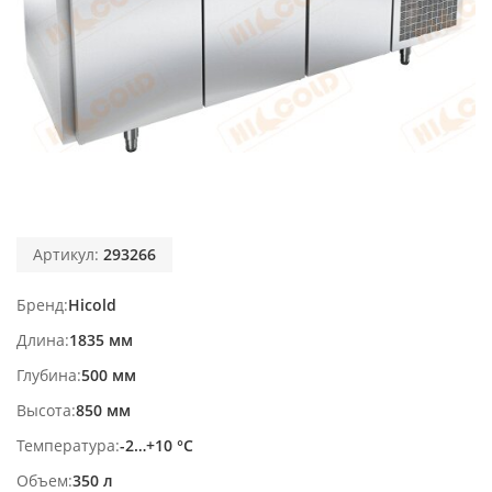
Артикул:
293266
Бренд
Hicold
Длина
1835 мм
Глубина
500 мм
Высота
850 мм
Температура
-2…+10 °С
Объем
350 л