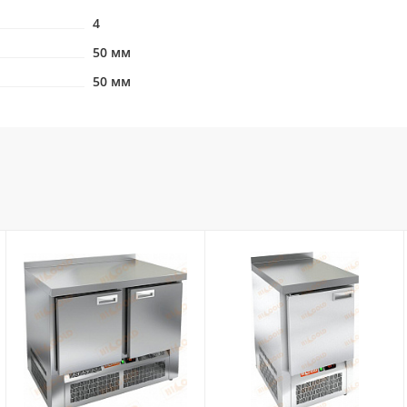
4
50 мм
50 мм