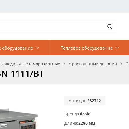
е оборудование
Тепловое оборудование
 холодильные и морозильные
с распашными дверьми
С
N 1111/BT
Артикул:
282712
Бренд
Hicold
Длина
2280 мм