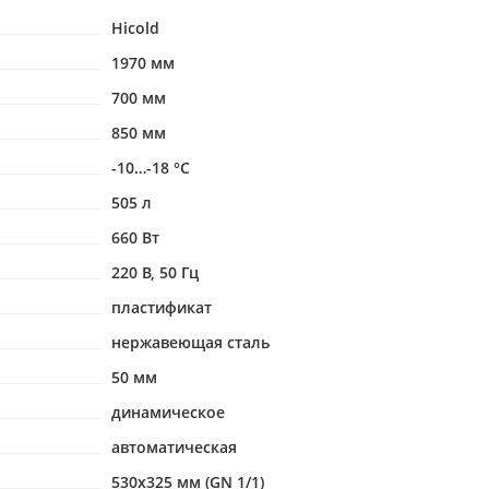
Hicold
1970 мм
700 мм
850 мм
-10…-18 °С
505 л
660 Вт
220 В, 50 Гц
пластификат
нержавеющая сталь
50 мм
динамическое
автоматическая
530х325 мм (GN 1/1)