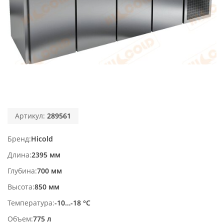
Артикул:
289561
Бренд
Hicold
Длина
2395 мм
Глубина
700 мм
Высота
850 мм
Температура
-10…-18 °С
Объем
775 л