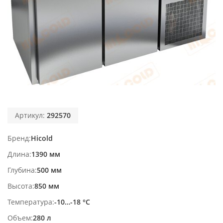
Артикул:
292570
Бренд
Hicold
Длина
1390 мм
Глубина
500 мм
Высота
850 мм
Температура
-10…-18 °С
Объем
280 л