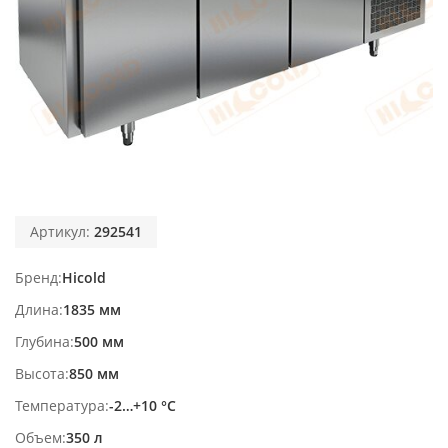
Артикул:
292541
Бренд
Hicold
Длина
1835 мм
Глубина
500 мм
Высота
850 мм
Температура
-2…+10 °С
Объем
350 л