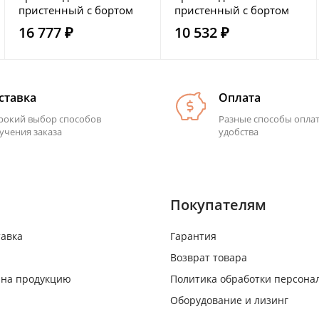
пристенный с бортом
пристенный с бортом
без полки HICOLD
без полки HICOLD
16 777 ₽
10 532 ₽
НСО-12/7Б
НСО-5/7Б
ставка
Оплата
окий выбор способов
Разные способы опла
учения заказа
удобства
Покупателям
тавка
Гарантия
Возврат товара
 на продукцию
Политика обработки персона
Оборудование и лизинг