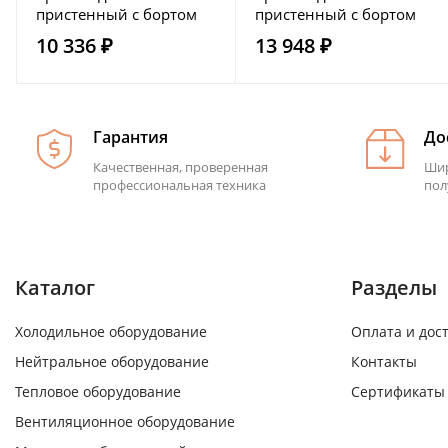
пристенный с бортом
пристенный с бортом
без полки HICOLD
без полки HICOLD
10 336 ₽
13 948 ₽
НСО-6/6Б
НСО-10/6Б
Гарантия
До
Качественная, проверенная
Шир
профессиональная техника
пол
Каталог
Разделы
Холодильное оборудование
Оплата и дос
Нейтральное оборудование
Контакты
Тепловое оборудование
Сертификаты
Вентиляционное оборудование