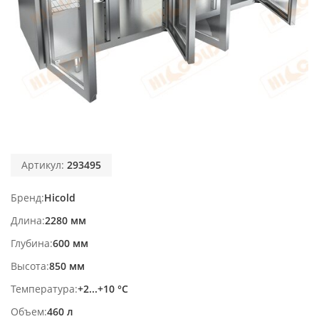
Артикул:
293495
Бренд
Hicold
Длина
2280 мм
Глубина
600 мм
Высота
850 мм
Температура
+2...+10 °С
Объем
460 л