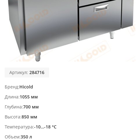
Артикул:
284716
Бренд
Hicold
Длина
1055 мм
Глубина
700 мм
Высота
850 мм
Температура
-10…-18 °С
Объем
350 л