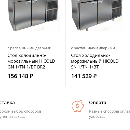
с распашными дверьми
с распашными дверьми
Стол холодильно-
Стол холодильно-
морозильный HICOLD
морозильный HICOLD
GN 1/TN-1/BT BR2
SN 1/TN-1/BT
156 148 ₽
141 529 ₽
ставка
Оплата
окий выбор способов
Разные способы опла
учения заказа
удобства