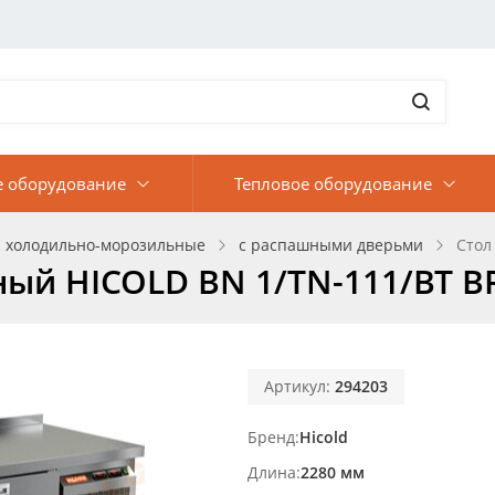
е оборудование
Тепловое оборудование
 холодильно-морозильные
с распашными дверьми
Стол
ый HICOLD BN 1/TN-111/BT B
Артикул:
294203
Бренд
Hicold
Длина
2280 мм