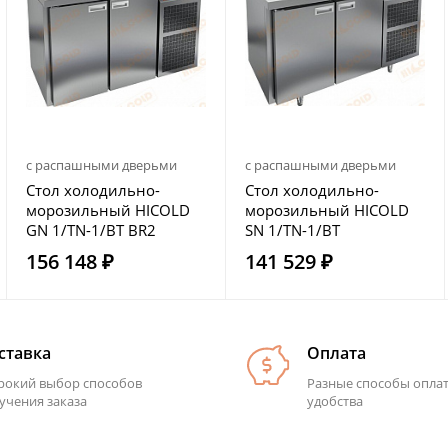
с распашными дверьми
с распашными дверьми
Стол холодильно-
Стол холодильно-
морозильный HICOLD
морозильный HICOLD
GN 1/TN-1/BT BR2
SN 1/TN-1/BT
156 148 ₽
141 529 ₽
ставка
Оплата
окий выбор способов
Разные способы опла
учения заказа
удобства