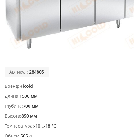
Артикул:
284805
Бренд
Hicold
Длина
1500 мм
Глубина
700 мм
Высота
850 мм
Температура
-10…-18 °С
Объем
505 л