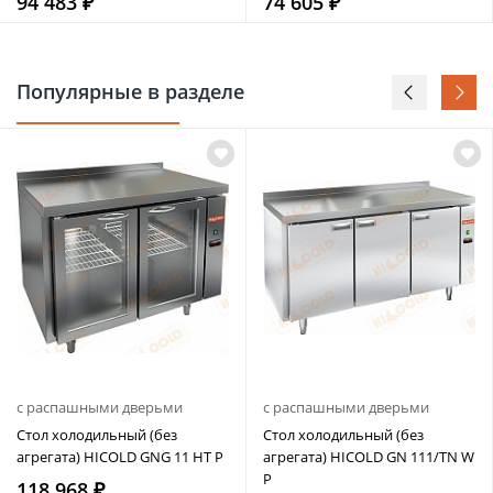
94 483 ₽
74 605 ₽
Популярные в разделе
с распашными дверьми
с распашными дверьми
Стол холодильный (без
Стол холодильный (без
агрегата) HICOLD GNG 11 HT P
агрегата) HICOLD GN 111/TN W
P
118 968 ₽