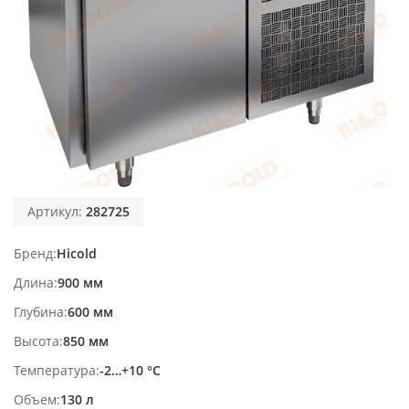
Артикул:
282725
Бренд
Hicold
Длина
900 мм
Глубина
600 мм
Высота
850 мм
Температура
-2…+10 °С
Объем
130 л