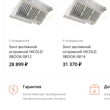
С козырьком
С козырьком
Зонт вытяжной
Зонт вытяжной
островной HICOLD
островной HICOLD
ЗВООК-0812
ЗВООК-0814
28 899 ₽
31 370 ₽
Гарантия
До
Качественная, проверенная
Шир
профессиональная техника
пол