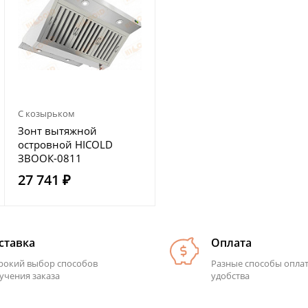
С козырьком
Зонт вытяжной
островной HICOLD
ЗВООК-0811
27 741 ₽
ставка
Оплата
окий выбор способов
Разные способы опла
учения заказа
удобства