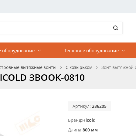
е оборудование
Тепловое оборудование
стровные вытяжные зонты
С козырьком
Зонт вытяжной 
HICOLD ЗВООК-0810
Артикул:
286205
Бренд
Hicold
Длина
800 мм