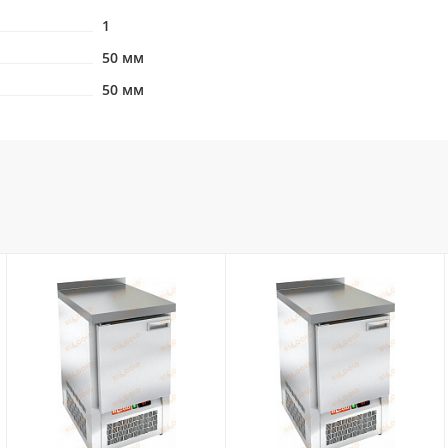
1
50 мм
50 мм