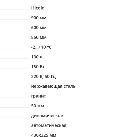
Hicold
900 мм
600 мм
850 мм
-2…+10 °С
130 л
150 Вт
220 В, 50 Гц
нержавеющая сталь
гранит
50 мм
динамическое
автоматическая
430х325 мм