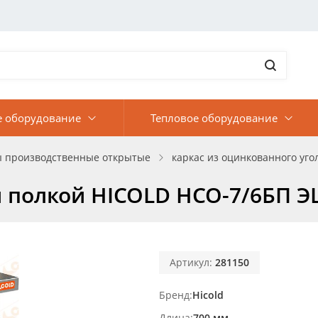
е оборудование
Тепловое оборудование
ы производственные открытые
каркас из оцинкованного угол
и полкой HICOLD НСО-7/6БП Э
Артикул:
281150
Бренд
Hicold
Длина
700 мм