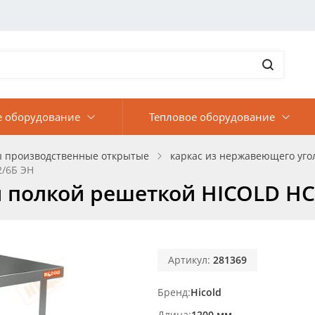
е оборудование
Тепловое оборудование
ы производственные открытые
каркас из нержавеющего угол
2/6Б ЭН
и полкой решеткой HICOLD НС
Артикул:
281369
Бренд
Hicold
Длина
1200 мм