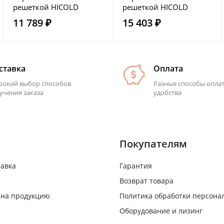
решеткой HICOLD
решеткой HICOLD
НСО-10/6Б ЭН
НСО-15/6Б ЭН
11 789 ₽
15 403 ₽
ставка
Оплата
окий выбор способов
Разные способы опла
учения заказа
удобства
Покупателям
тавка
Гарантия
Возврат товара
 на продукцию
Политика обработки персона
Оборудование и лизинг