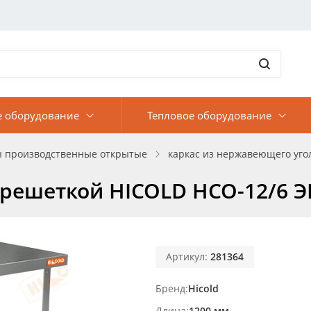
е оборудование
Тепловое оборудование
ы производственные открытые
каркас из нержавеющего уго
 решеткой HICOLD НСО-12/6 
Артикул:
281364
Бренд
Hicold
Длина
1200 мм