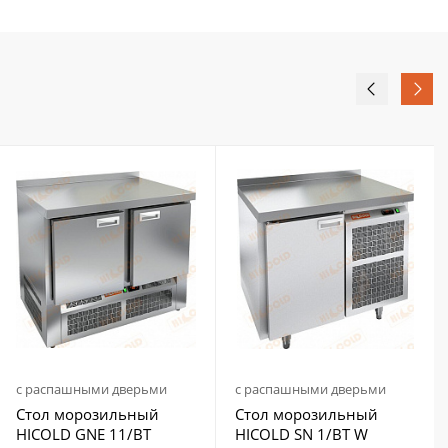
с распашными дверьми
с распашными дверьми
Стол морозильный
Стол морозильный
HICOLD GNE 11/BT
HICOLD SN 1/BT W