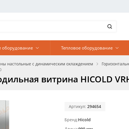
е оборудование
Тепловое оборудование
ны настольные с динамическим охлаждением
Горизонтальн
0
одильная витрина HICOLD VR
Артикул:
294654
Бренд
Hicold
Длина
990 мм