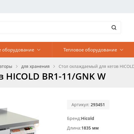
е оборудование
Тепловое оборудование
аторы
для хранения
Стол охлаждаемый для кегов HICOL
в HICOLD BR1-11/GNK W
Артикул:
293451
Бренд
Hicold
Длина
1835 мм