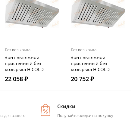
Без козырька
Без козырька
Зонт вытяжной
Зонт вытяжной
пристенный без
пристенный без
козырька HICOLD
козырька HICOLD
ЗВПО-0808
ЗВПО-0807
22 058 ₽
20 752 ₽
Скидки
ты для вашего
Получайте скидки на покупку