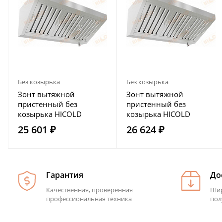
Без козырька
Без козырька
Зонт вытяжной
Зонт вытяжной
пристенный без
пристенный без
козырька HICOLD
козырька HICOLD
ЗВПО-1207
ЗВПО-1307
25 601 ₽
26 624 ₽
Гарантия
До
Качественная, проверенная
Шир
профессиональная техника
пол