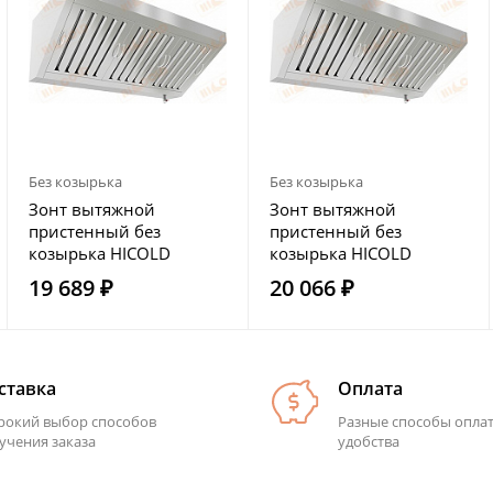
Без козырька
Без козырька
Зонт вытяжной
Зонт вытяжной
пристенный без
пристенный без
козырька HICOLD
козырька HICOLD
ЗВПО-0806
ЗВПО-08,506
19 689 ₽
20 066 ₽
ставка
Оплата
окий выбор способов
Разные способы опла
учения заказа
удобства